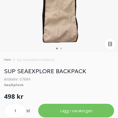
Hem
Sup seaexplore backpack
SUP SEAEXPLORE BACKPACK
Artikelnr: 07684
SeaXplore
498 kr
st
Lägg i varukorgen