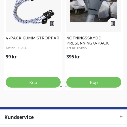
4-PACK GUMMISTROPPAR
NÖTNINGSSKYDD
PRESENNING 8-PACK
Art nr:
05954
Art nr:
05895
99 kr
395 kr
Köp
Köp
Kundservice