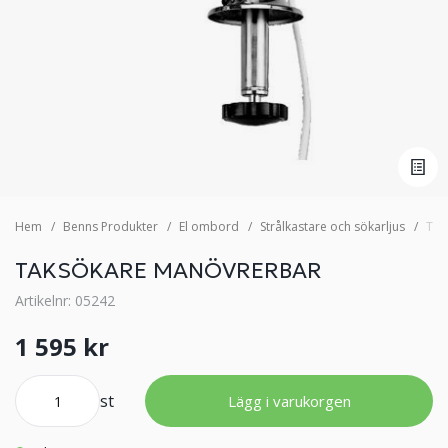
Hem
Benns Produkter
El ombord
Strålkastare och sökarljus
Tak
TAKSÖKARE MANÖVRERBAR
Artikelnr: 05242
1 595 kr
st
Lägg i varukorgen