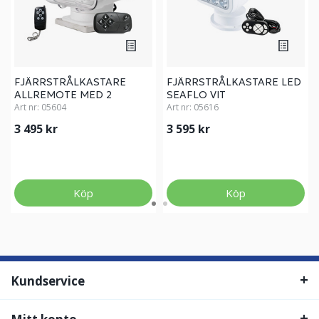
FJÄRRSTRÅLKASTARE
FJÄRRSTRÅLKASTARE LED
ALLREMOTE MED 2
SEAFLO VIT
FJÄRRKONTROLLER
Art nr:
05604
Art nr:
05616
3 495 kr
3 595 kr
Köp
Köp
Kundservice