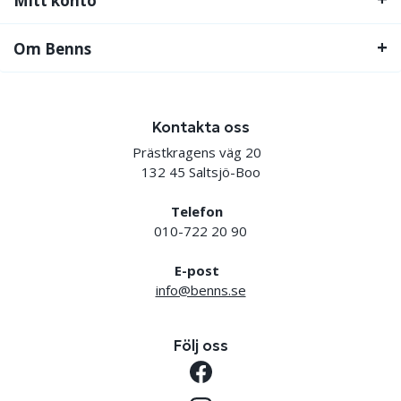
Mitt konto
Om Benns
Kontakta oss
Prästkragens väg 20
132 45 Saltsjö-Boo
Telefon
010-722 20 90
E-post
info@benns.se
Följ oss