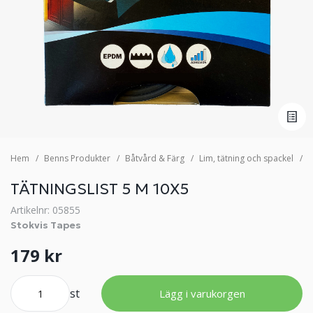
Hem
Benns Produkter
Båtvård & Färg
Lim, tätning och spackel
T
TÄTNINGSLIST 5 M 10X5
Artikelnr: 05855
Stokvis Tapes
179 kr
st
Lägg i varukorgen