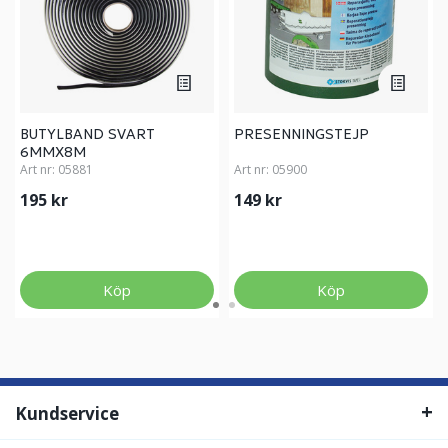
BUTYLBAND SVART
PRESENNINGSTEJP
6MMX8M
Art nr:
05881
Art nr:
05900
195 kr
149 kr
Köp
Köp
Kundservice