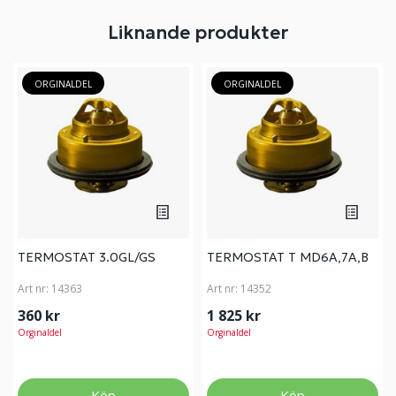
Liknande produkter
ORGINALDEL
ORGINALDEL
TERMOSTAT 3.0GL/GS
TERMOSTAT T MD6A,7A,B
Art nr:
14363
Art nr:
14352
360 kr
1 825 kr
Orginaldel
Orginaldel
Köp
Köp