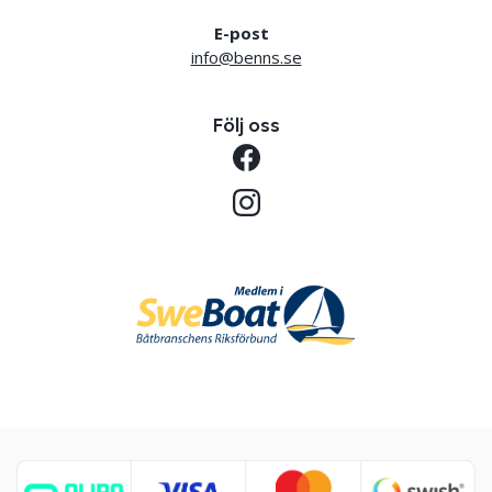
E-post
info@benns.se
Följ oss