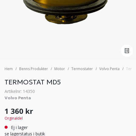
Hem
Benns Produkter
Motor
Termostater
Volvo Penta
Term
TERMOSTAT MD5
Artikelnr: 14350
Volvo Penta
1 360 kr
Orginaldel
Ej i lager
se lagerstatus i butik