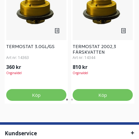
TERMOSTAT 3.0GL/GS
TERMOSTAT 2002,3
FÄRSKVATTEN
Art nr:
14363
Art nr:
14344
360 kr
810 kr
Orginaldel
Orginaldel
Köp
Köp
Kundservice