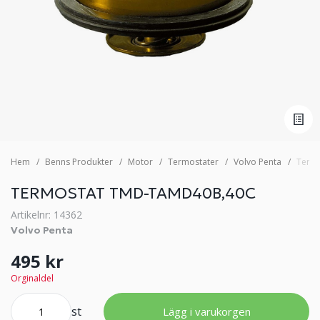
Hem
Benns Produkter
Motor
Termostater
Volvo Penta
Termo
TERMOSTAT TMD-TAMD40B,40C
Artikelnr: 14362
Volvo Penta
495 kr
Orginaldel
st
Lägg i varukorgen