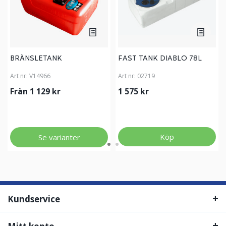
BRÄNSLETANK
FAST TANK DIABLO 78L
Art nr:
V14966
Art nr:
02719
Från 1 129 kr
1 575 kr
Köp
Se varianter
Kundservice