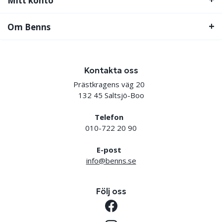
Mitt konto
Om Benns
Kontakta oss
Prästkragens väg 20
132 45 Saltsjö-Boo
Telefon
010-722 20 90
E-post
info@benns.se
Följ oss