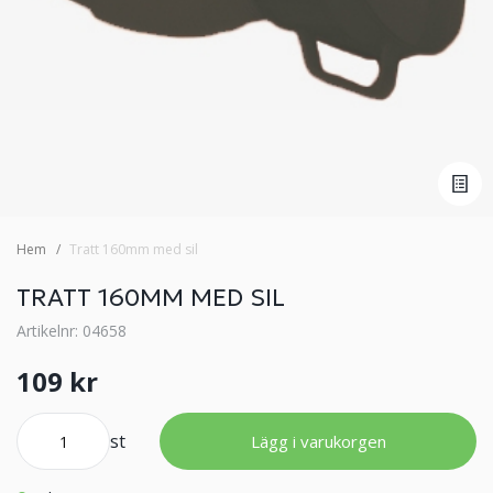
Hem
Tratt 160mm med sil
TRATT 160MM MED SIL
Artikelnr: 04658
109 kr
st
Lägg i varukorgen