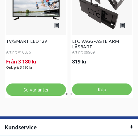
TV/SMART LED 12V
LTC VÄGGFÄSTE ARM
LÅSBART
Art nr:
V10036
Art nr:
09969
Från 3 180 kr
819 kr
Ord. pris 3 790 kr
Köp
Se varianter
Kundservice