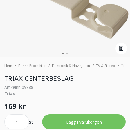
Hem
Benns Produkter
Elektronik & Navigation
TV & Stereo
Triax
TRIAX CENTERBESLAG
Artikelnr: 09988
Triax
169 kr
st
Lägg i varukorgen