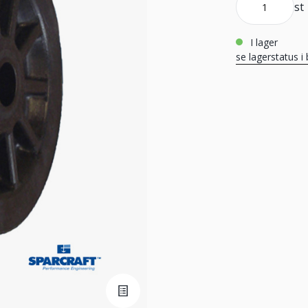
st
i lager
se lagerstatus i 