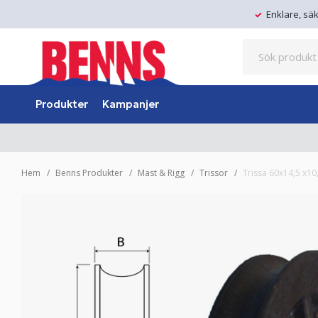
Enklare, sä
Produkter
Kampanjer
Hem
Benns Produkter
Mast & Rigg
Trissor
Trissa 60x14,5 x10