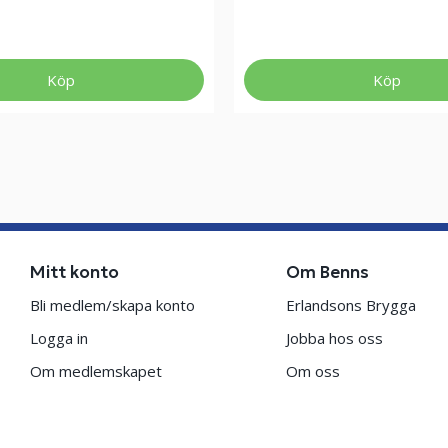
Köp
Köp
Mitt konto
Om Benns
Bli medlem/skapa konto
Erlandsons Brygga
Logga in
Jobba hos oss
Om medlemskapet
Om oss