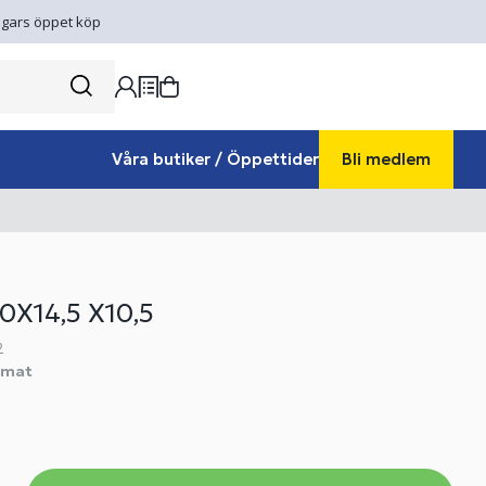
gars öppet köp
Våra butiker / Öppettider
Bli medlem
0X14,5 X10,5
2
omat