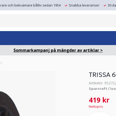
krare och bekvämare båtliv sedan 1954
Snabba leveranser
30 da
Sommarkampanj på mängder av artiklar >
,5
TRISSA 6
Artikelnr: 95272
Sparcraft / Is
419 kr
Nettopris