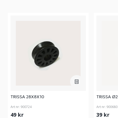
TRISSA 28X8X10
TRISSA Ø2
Art nr:
900724
Art nr:
900680
49 kr
39 kr