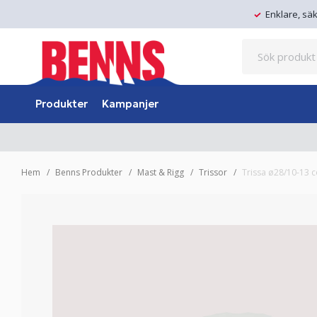
Enklare, sä
Produkter
Kampanjer
Hem
Benns Produkter
Mast & Rigg
Trissor
Trissa ø28/10-13