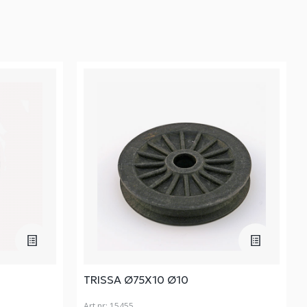
TRISSA Ø75X10 Ø10
Art nr:
15455