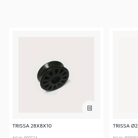
TRISSA 28X8X10
TRISSA Ø2
Art nr:
900724
Art nr:
900680