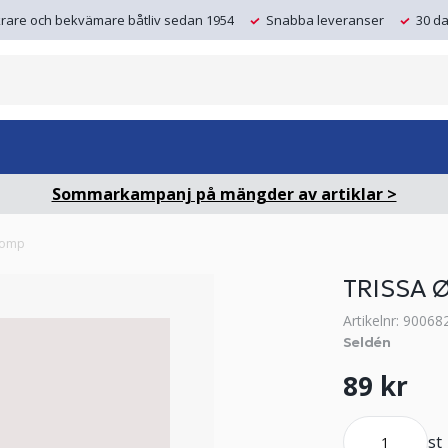
krare och bekvämare båtliv sedan 1954
Snabba leveranser
30 da
Sommarkampanj på mängder av artiklar >
 comp
TRISSA 
Artikelnr: 90068
Seldén
89 kr
st