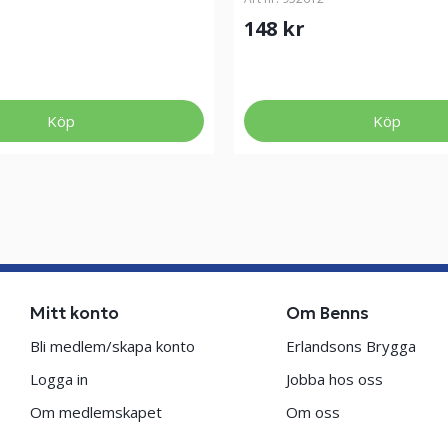
148 kr
Köp
Köp
Mitt konto
Om Benns
Bli medlem/skapa konto
Erlandsons Brygga
Logga in
Jobba hos oss
Om medlemskapet
Om oss