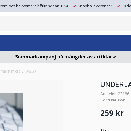
krare och bekvämare båtliv sedan 1954
Snabba leveranser
30 da
Sommarkampanj på mängder av artiklar >
 marin micro 240x260
UNDERLA
Artikelnr: 23186
Lord Nelson
259 kr
Färg