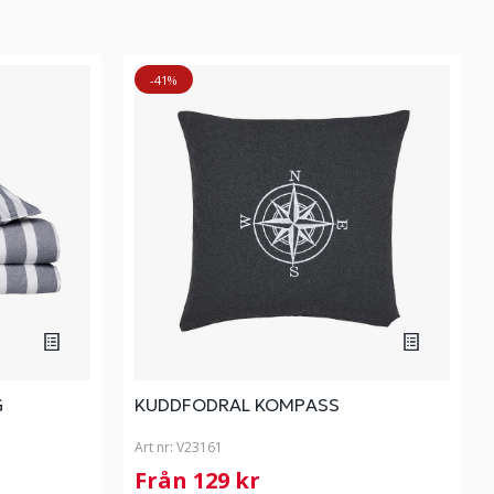
-41%
G
KUDDFODRAL KOMPASS
Art nr:
V23161
Från 129 kr