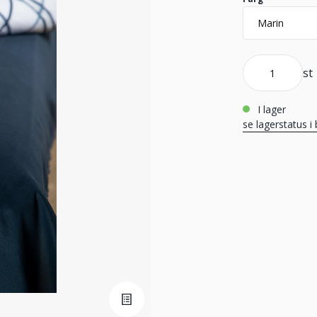
st
i lager
se lagerstatus i 