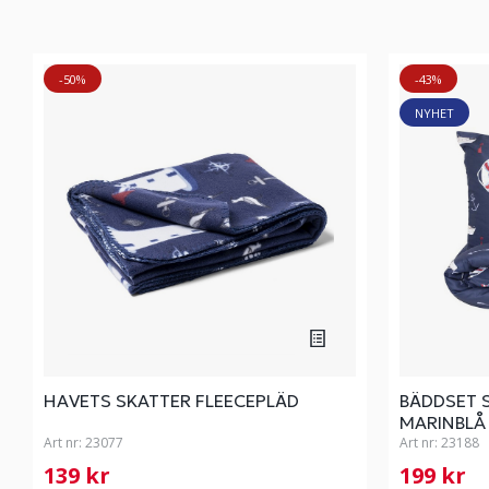
-50%
-43%
NYHET
HAVETS SKATTER FLEECEPLÄD
BÄDDSET 
MARINBLÅ
Art nr:
23077
Art nr:
23188
139 kr
199 kr