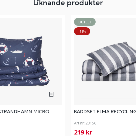
Liknande produkter
OUTLET
-51%
STRANDHAMN MICRO
BÄDDSET ELMA RECYCLIN
Art nr:
23156
219 kr