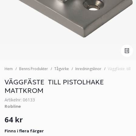
Hem
Benns Produkter
Tågvirke
Inredningslinor
Väggfäste till p
VÄGGFÄSTE TILL PISTOLHAKE
MATTKROM
Artikelnr: 06133
Robline
64 kr
Finns i flera färger