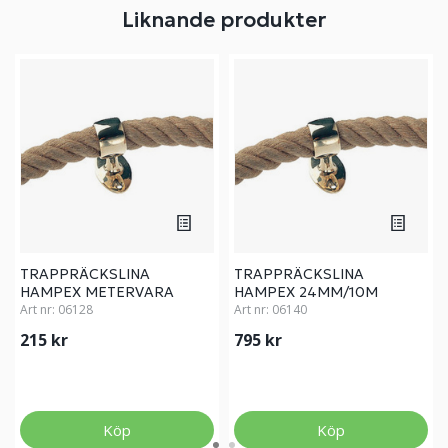
Liknande produkter
TRAPPRÄCKSLINA
TRAPPRÄCKSLINA
HAMPEX METERVARA
HAMPEX 24MM/10M
Art nr:
06128
Art nr:
06140
215 kr
795 kr
Köp
Köp