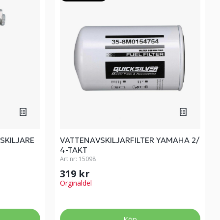
SKILJARE
VATTENAVSKILJARFILTER YAMAHA 2/
4-TAKT
Art nr:
15098
319 kr
Orginaldel
Köp