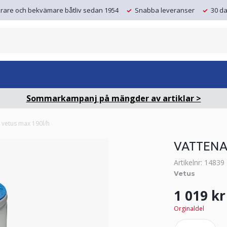
krare och bekvämare båtliv sedan 1954
Snabba leveranser
30 da
Sommarkampanj på mängder av artiklar >
er vetus max 190l/h
VATTENA
Artikelnr: 14839
Vetus
1 019 kr
Orginaldel