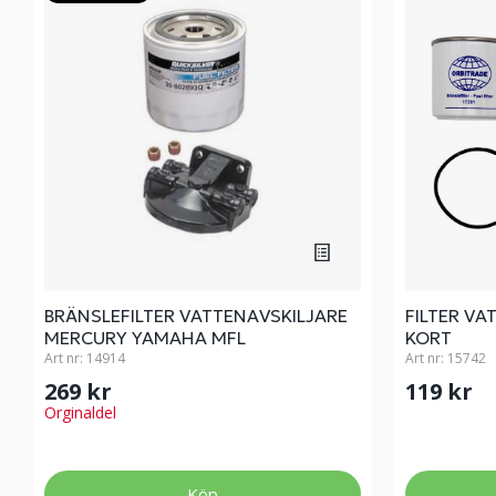
BRÄNSLEFILTER VATTENAVSKILJARE
FILTER VA
MERCURY YAMAHA MFL
KORT
Art nr:
14914
Art nr:
15742
269 kr
119 kr
Orginaldel
Köp