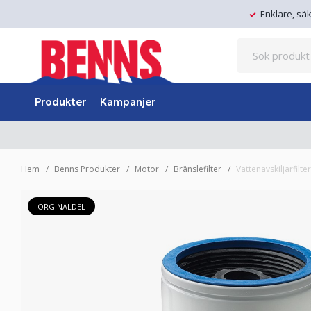
Enklare, sä
Produkter
Kampanjer
Hem
Benns Produkter
Motor
Bränslefilter
Vattenavskiljarfilt
ORGINALDEL