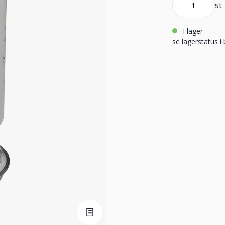
st
i lager
se lagerstatus i 