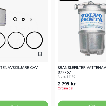
TTENAVSKILJARE CAV
BRÄNSLEFILTER VATTENAV
877767
Art nr:
14170
2 795 kr
Orginaldel
Köp
Köp