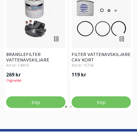
BRÄNSLEFILTER
FILTER VATTENAVSKILJARE
VATTENAVSKILJARE
CAV KORT
MERCURY YAMAHA MFL
Art nr:
14914
Art nr:
15742
269 kr
119 kr
Orginaldel
Köp
Köp