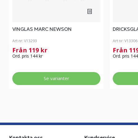
VINGLAS MARC NEWSON
DRICKSGL
Art nr:
V13293
Art nr:
V13306
Från 119 kr
Från 11
Ord. pris 144 kr
Ord. pris 144
Se varianter
Kontakta oss
Kundservice