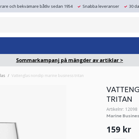
krare och bekvämare båtliv sedan 1954
Snabba leveranser
30 da
Sommarkampanj på mängder av artiklar >
las
Vattenglas nonslip marine business tritan
VATTENG
TRITAN
Artikelnr: 12098
Marine Busine
159 kr