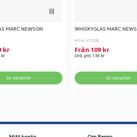
AS MARC NEWSON
WHISKYGLAS MARC NEW
Art nr:
V13292
9 kr
Från 109 kr
 kr
Ord. pris 136 kr
Se varianter
Se varianter
Mitt konto
Om Benns