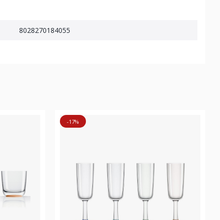
8028270184055
-17%