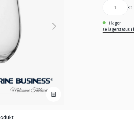
st
i lager
se lagerstatus i 
rodukt