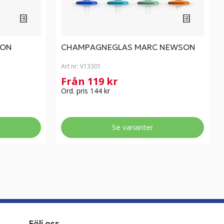
SON
CHAMPAGNEGLAS MARC NEWSON
Art nr:
V13301
Från 119 kr
Ord. pris 144 kr
Se varianter
Följ oss