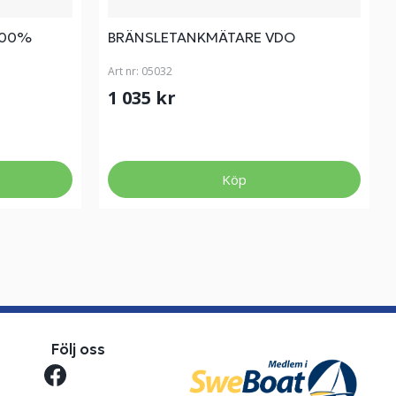
100%
BRÄNSLETANKMÄTARE VDO
Art nr:
05032
1 035 kr
Köp
Följ oss