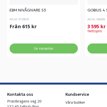
EBM NIVÅGIVARE S3
GOBIUS 4
Art nr:
V13818
Art nr:
04438
Från 615 kr
3 595 kr
Nettopris
Se varianter
Kontakta oss
Kundservice
Prästkragens väg 20
Våra butiker
132 45 Saltsjö-Boo