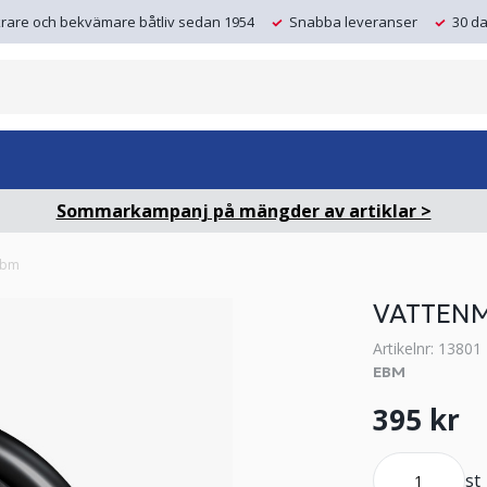
krare och bekvämare båtliv sedan 1954
Snabba leveranser
30 da
Sommarkampanj på mängder av artiklar >
ebm
VATTEN
Artikelnr: 13801
EBM
395 kr
st