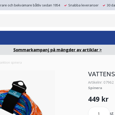
krare och bekvämare båtliv sedan 1954
Snabba leveranser
30 da
Sommarkampanj på mängder av artiklar >
 sektion spinera
VATTENS
Artikelnr: 07962
Spinera
449 kr
st