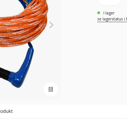
i lager
se lagerstatus i 
rodukt