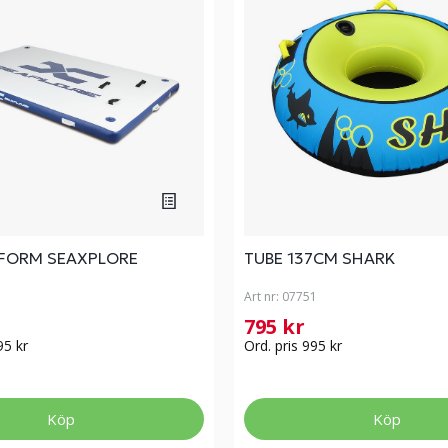
FORM SEAXPLORE
TUBE 137CM SHARK
Art nr:
07751
795 kr
95 kr
Ord. pris 995 kr
Köp
Köp