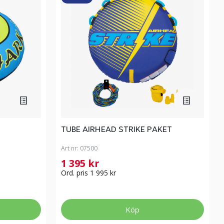
TUBE AIRHEAD STRIKE PAKET
Art nr:
07500
1 395 kr
Ord. pris 1 995 kr
Köp