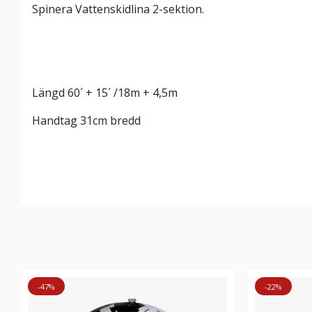
Spinera Vattenskidlina 2-sektion.
Längd 60´ + 15´ /18m + 4,5m
Handtag 31cm bredd
-47%
-22%