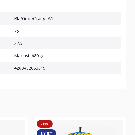
Blå/Grön/Orange/Vit
75
22.5
Maxlast: 680kg
4260452063619
-30%
NYHET