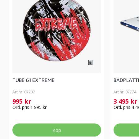
TUBE 61 EXTREME
BADPLATT
Art nr:
07737
Art nr:
07774
995 kr
3 495 kr
Ord. pris 1 895 kr
Ord. pris 4 4
Köp