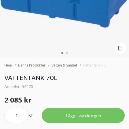
Hem
Benns Produkter
Vatten & Sanitet
Vattentank 70l
VATTENTANK 70L
Artikelnr: 04270
2 085 kr
st
Lägg i varukorgen