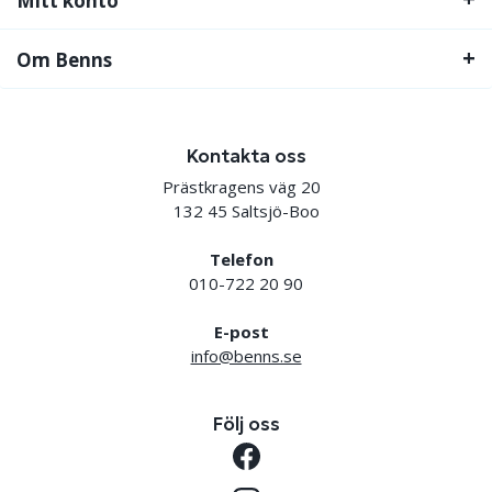
Mitt konto
Om Benns
Kontakta oss
Prästkragens väg 20
132 45 Saltsjö-Boo
Telefon
010-722 20 90
E-post
info@benns.se
Följ oss