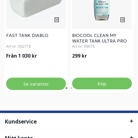
FAST TANK DIABLO
BIOCOOL CLEAN MY
WATER TANK ULTRA PRO
Art nr:
V02718
1L
Art nr:
09570
Från 1 030 kr
299 kr
Köp
Se varianter
Kundservice