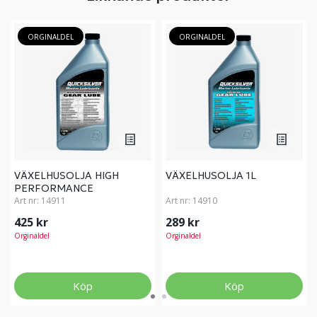
ORGINALDEL
ORGINALDEL
VÄXELHUSOLJA HIGH
VÄXELHUSOLJA 1L
PERFORMANCE
Art nr:
14911
Art nr:
14910
425 kr
289 kr
Orginaldel
Orginaldel
Köp
Köp