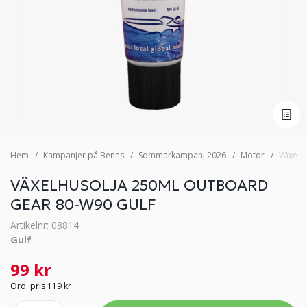
Hem
Kampanjer på Benns
Sommarkampanj 2026
Motor
Växelh
VÄXELHUSOLJA 250ML OUTBOARD
GEAR 80-W90 GULF
Artikelnr: 08814
Gulf
99 kr
Ord. pris 119 kr