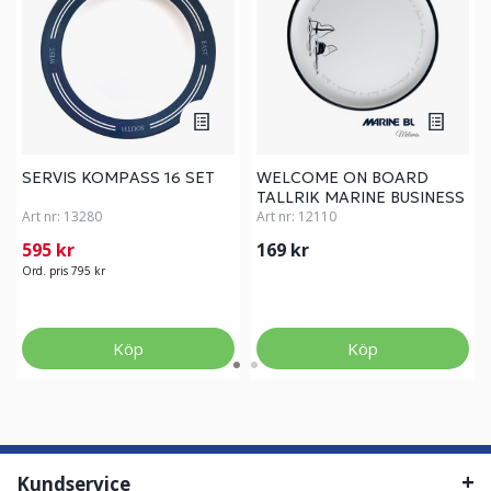
SERVIS KOMPASS 16 SET
WELCOME ON BOARD
TALLRIK MARINE BUSINESS
Art nr:
13280
MELAMIN
Art nr:
12110
595 kr
169 kr
Ord. pris 795 kr
Köp
Köp
Kundservice