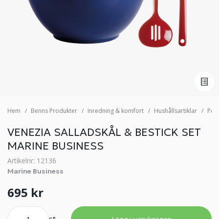
Hem
Benns Produkter
Inredning & komfort
Hushållsartiklar
Por
VENEZIA SALLADSKÅL & BESTICK SET
MARINE BUSINESS
Artikelnr: 12136
Marine Business
695 kr