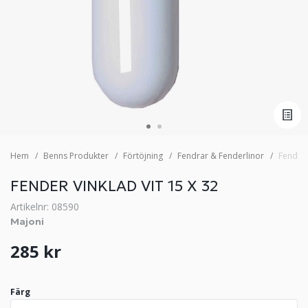
Hem
Benns Produkter
Förtöjning
Fendrar & Fenderlinor
Fender 
FENDER VINKLAD VIT 15 X 32
Artikelnr: 08590
Majoni
285 kr
Färg