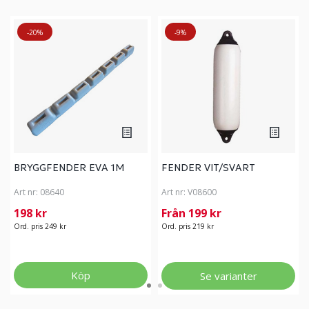
-20%
-9%
BRYGGFENDER EVA 1M
FENDER VIT/SVART
Art nr:
08640
Art nr:
V08600
198 kr
Från 199 kr
Ord. pris 249 kr
Ord. pris 219 kr
Köp
Se varianter