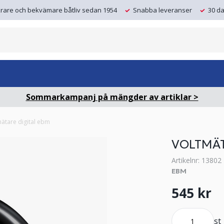
krare och bekvämare båtliv sedan 1954
Snabba leveranser
30 da
Sommarkampanj på mängder av artiklar >
ätare digital ebm
VOLTMÄT
Artikelnr: 13802
EBM
545 kr
st