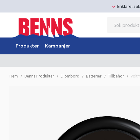
Enklare, sä
Produkter
Kampanjer
Hem
Benns Produkter
El ombord
Batterier
Tillbehör
Voltm