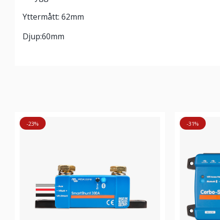
Yttermått: 62mm
Djup:60mm
-23%
-31%