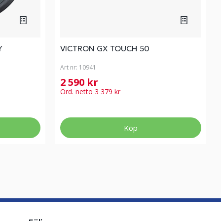
Y
VICTRON GX TOUCH 50
Art nr:
10941
2 590 kr
Ord. netto 3 379 kr
Köp