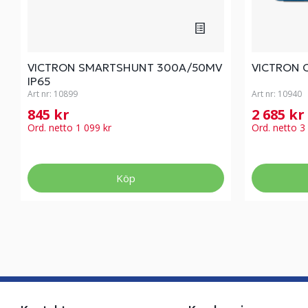
VICTRON SMARTSHUNT 300A/50MV
VICTRON 
IP65
Art nr:
10899
Art nr:
10940
845 kr
2 685 kr
Ord. netto 1 099 kr
Ord. netto 3
Köp