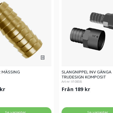
 MÄSSING
SLANGNIPPEL INV GÄNGA
TRUDESIGN KOMPOSIT
Art nr:
V10858
 kr
Från 189 kr
Se varianter
Se varianter