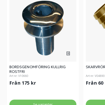
BORDSGENOMFÖRING KULLRIG
SKARVRÖR
ROSTFRI
Art nr:
V10660
Art nr:
V04890
Från 175 kr
Från 60
Se varianter