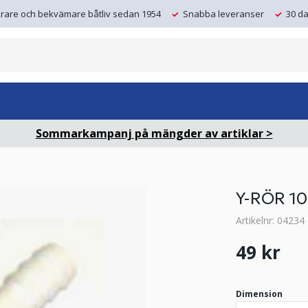
krare och bekvämare båtliv sedan 1954
Snabba leveranser
30 da
Sommarkampanj på mängder av artiklar >
Y-RÖR 1
Artikelnr: 04234
49 kr
Dimension