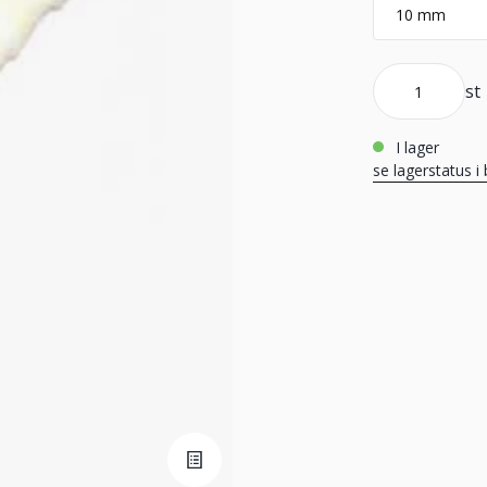
st
i lager
se lagerstatus i 