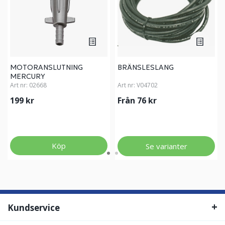
MOTORANSLUTNING
BRÄNSLESLANG
MERCURY
Art nr:
02668
Art nr:
V04702
199 kr
Från 76 kr
Köp
Se varianter
Kundservice