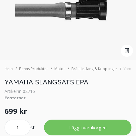
Hem
Benns Produkter
Motor
Bränsleslang & Kopplingar
Yamaha
YAMAHA SLANGSATS EPA
Artikelnr: 02716
Easterner
699 kr
st
Lägg i varukorgen