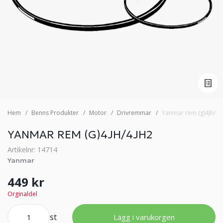
Hem
Benns Produkter
Motor
Drivremmar
Yanmar rem (g)4jh/4j
YANMAR REM (G)4JH/4JH2
Artikelnr: 14714
Yanmar
449 kr
Orginaldel
st
Lägg i varukorgen