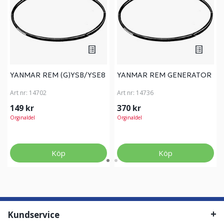
YANMAR REM (G)YSB/YSE8
YANMAR REM GENERATOR
Art nr:
14702
Art nr:
14736
149 kr
370 kr
Orginaldel
Orginaldel
Köp
Köp
Kundservice