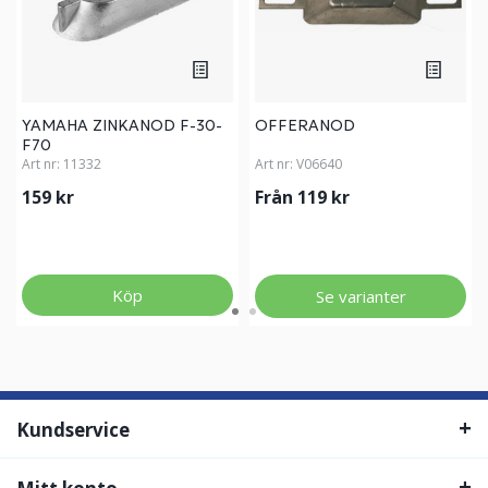
YAMAHA ZINKANOD F-30-
OFFERANOD
F70
Art nr:
11332
Art nr:
V06640
159 kr
Från 119 kr
Köp
Se varianter
Kundservice