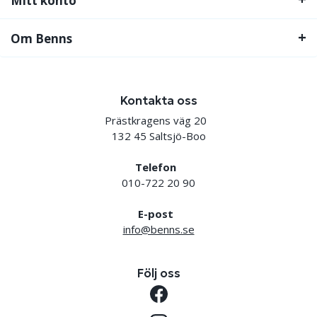
Mitt konto
Om Benns
Kontakta oss
Prästkragens väg 20
132 45 Saltsjö-Boo
Telefon
010-722 20 90
E-post
info@benns.se
Följ oss