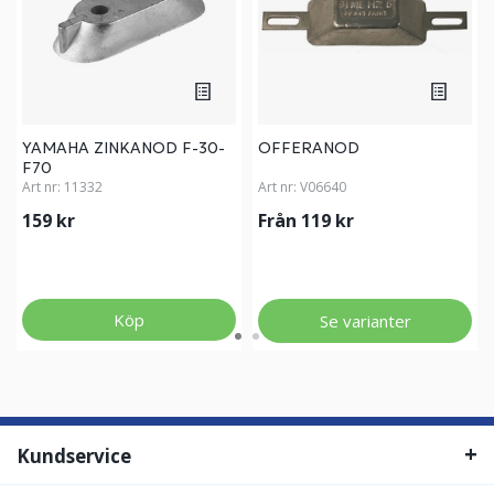
YAMAHA ZINKANOD F-30-
OFFERANOD
F70
Art nr:
11332
Art nr:
V06640
159 kr
Från 119 kr
Köp
Se varianter
Kundservice