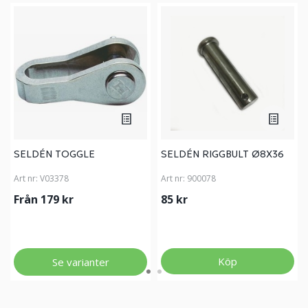
SELDÉN TOGGLE
SELDÉN RIGGBULT Ø8X36
Art nr:
V03378
Art nr:
900078
Från 179 kr
85 kr
Köp
Se varianter