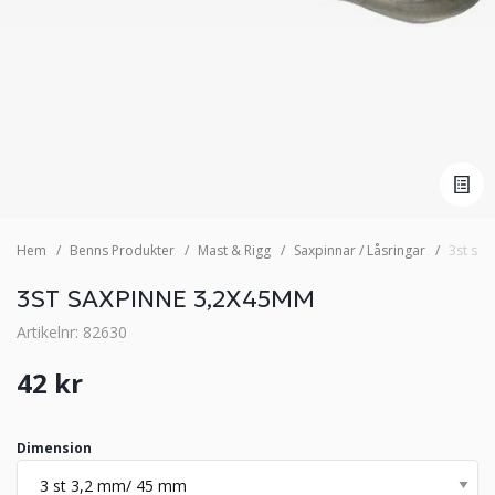
Hem
Benns Produkter
Mast & Rigg
Saxpinnar / Låsringar
3st sa
3ST SAXPINNE 3,2X45MM
Artikelnr: 82630
42 kr
Dimension