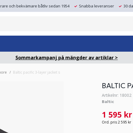
krare och bekvämare båtliv sedan 1954
Snabba leveranser
30 da
Sommarkampanj på mängder av artiklar >
hore
Baltic pacific 3-layer jacket s
BALTIC P
Artikelnr: 18002
Baltic
1 595 kr
Ord. pris 2 595 kr