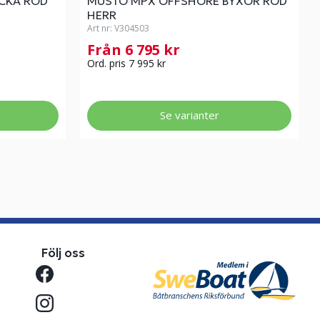
CKA RÖD
MUSTO MPX OFFSHORE BYXOR RÖD
HERR
Art nr:
V304503
Från 6 795 kr
Ord. pris 7 995 kr
Se varianter
Följ oss