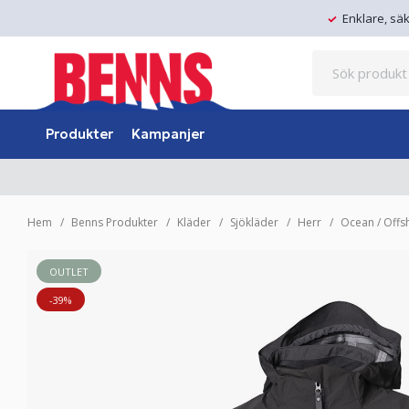
Enklare, sä
Produkter
Kampanjer
Hem
Benns Produkter
Kläder
Sjökläder
Herr
Ocean / Offs
OUTLET
-39%