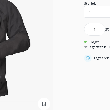
Storlek
st
i lager
se lagerstatus i 
Lägsta pris