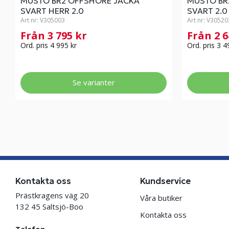
MUSTO BR2 OFFSHORE JACKA
MUSTO BR
SVART HERR 2.0
SVART 2.0
Art nr:
V305003
Art nr:
V30520
Från 3 795 kr
Från 2 
Ord. pris 4 995 kr
Ord. pris 3 4
Se varianter
Kontakta oss
Kundservice
Prästkragens väg 20
Våra butiker
132 45 Saltsjö-Boo
Kontakta oss