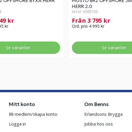
2 OFFSHORE BYXA HERR
MUSTO BR2 OFFSHORE JA
HERR 2.0
3
Art nr:
V305103
649 kr
Från 3 795 kr
95 kr
Ord. pris 4 995 kr
Se varianter
Se varianter
Mitt konto
Om Benns
Bli medlem/skapa konto
Erlandsons Brygga
Logga in
Jobba hos oss