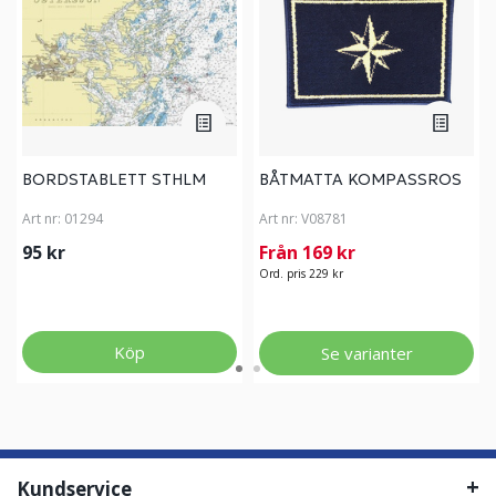
BORDSTABLETT STHLM
BÅTMATTA KOMPASSROS
Art nr:
01294
Art nr:
V08781
95 kr
Från 169 kr
Ord. pris 229 kr
Köp
Se varianter
Kundservice