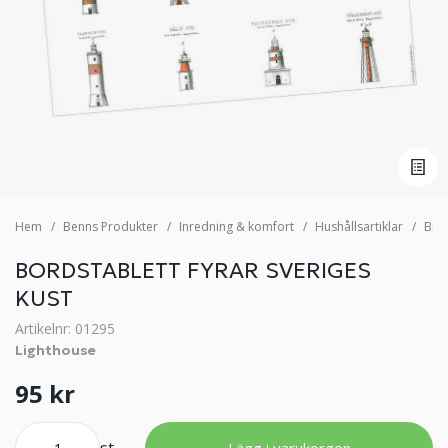
Hem
Benns Produkter
Inredning & komfort
Hushållsartiklar
Bric
BORDSTABLETT FYRAR SVERIGES
KUST
Artikelnr: 01295
Lighthouse
95 kr