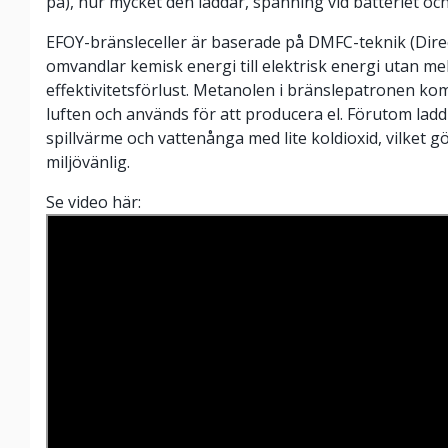
på), hur mycket den laddar, spänning vid batteriet oc
EFOY-bränsleceller är baserade på DMFC-teknik (Direc
omvandlar kemisk energi till elektrisk energi utan me
effektivitetsförlust. Metanolen i bränslepatronen ko
luften och används för att producera el. Förutom la
spillvärme och vattenånga med lite koldioxid, vilket g
miljövänlig.
Se video här: