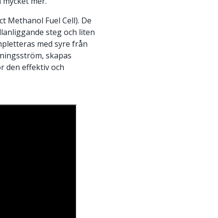
h mycket mer.
t Methanol Fuel Cell). De
llanliggande steg och liten
mpletteras med syre från
ddningsström, skapas
ör den effektiv och