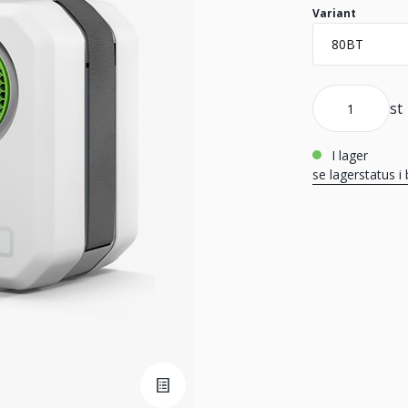
Variant
st
i lager
se lagerstatus i 