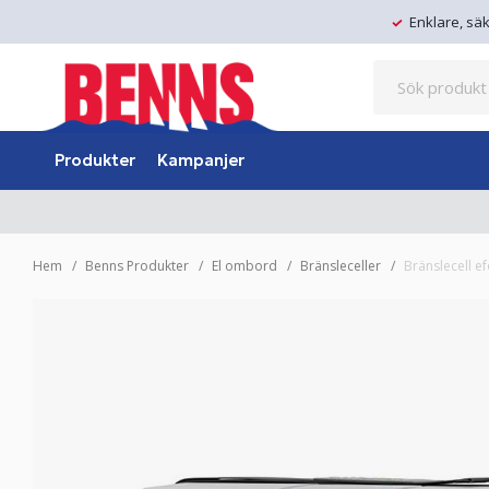
Enklare, sä
Produkter
Kampanjer
Hem
Benns Produkter
El ombord
Bränsleceller
Bränslecell e