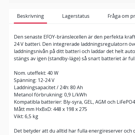
Beskrivning
Lagerstatus
Fråga om p
Den senaste EFOY-bränslecellen är den perfekta kraft
24 V batteri. Den integrerade laddningsregulatorn 
laddningsnivån på ditt batteri och laddar det helt au
stängs av igen (standby-läge) så snart batteriet är ful
Nom. uteffekt: 40 W
Spänning: 12-24 V
Laddningsapacitet / 24h: 80 Ah
Metanol förbrukning: 0,9 L/kWh
Kompatibla batterier: Bly-syra, GEL, AGM och LiFePO4
Mått mm HxBxD: 448 x 198 x 275
Vikt: 6,5 kg
Det betyder att du alltid har fulla energireserver och d