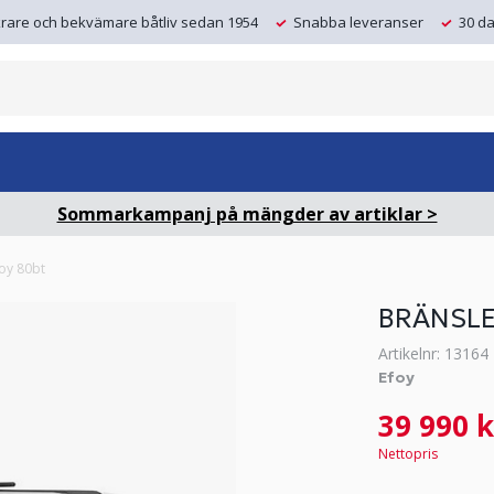
krare och bekvämare båtliv sedan 1954
Snabba leveranser
30 da
Sommarkampanj på mängder av artiklar >
foy 80bt
BRÄNSLE
Artikelnr: 13164
Efoy
39 990 k
Nettopris