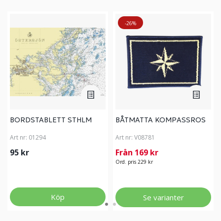
-26%
BORDSTABLETT STHLM
BÅTMATTA KOMPASSROS
Art nr:
01294
Art nr:
V08781
95 kr
Från 169 kr
Ord. pris 229 kr
Köp
Se varianter