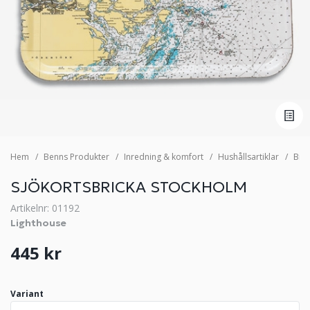
Hem
Benns Produkter
Inredning & komfort
Hushållsartiklar
Bric
SJÖKORTSBRICKA STOCKHOLM
Artikelnr: 01192
Lighthouse
445 kr
Variant