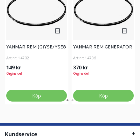
YANMAR REM (G)YSB/YSE8
YANMAR REM GENERATOR
Art nr:
14702
Art nr:
14736
149 kr
370 kr
Orginaldel
Orginaldel
Köp
Köp
Kundservice