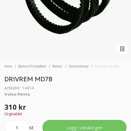
Hem
Benns Produkter
Motor
Drivremmar
Drivrem md7b
DRIVREM MD7B
Artikelnr: 14414
Volvo Penta
310 kr
Orginaldel
st
Lägg i varukorgen