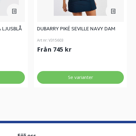
 LJUSBLÅ
DUBARRY PIKÉ SEVILLE NAVY DAM
Art nr:
V315603
Från 745 kr
Se varianter
Följ oss