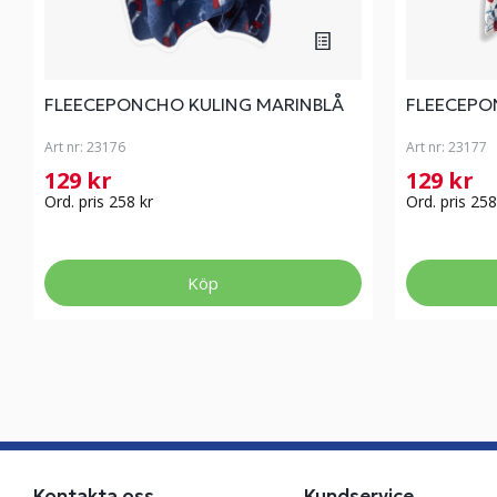
FLEECEPONCHO KULING MARINBLÅ
FLEECEPO
Art nr:
23176
Art nr:
23177
129 kr
129 kr
Ord. pris 258 kr
Ord. pris 258
Köp
Kontakta oss
Kundservice