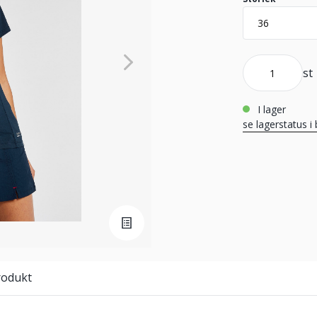
st
i lager
se lagerstatus i 
rodukt