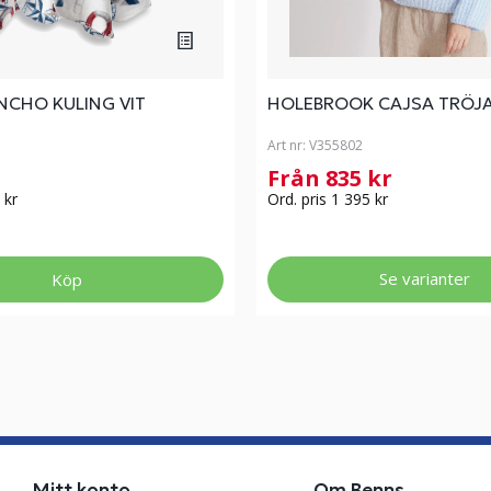
NCHO KULING VIT
HOLEBROOK CAJSA TRÖJA
Art nr:
V355802
Från 835 kr
 kr
Ord. pris 1 395 kr
Se varianter
Köp
Mitt konto
Om Benns