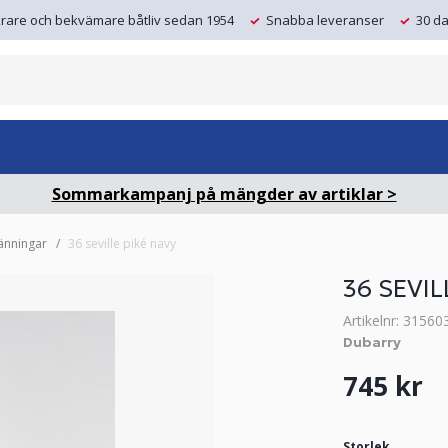
krare och bekvämare båtliv sedan 1954
Snabba leveranser
30 da
Sommarkampanj på mängder av artiklar >
änningar
36 seville piké navy
36 SEVIL
Artikelnr: 31560
Dubarry
745 kr
Storlek