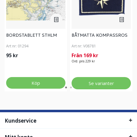
BORDSTABLETT STHLM
BÅTMATTA KOMPASSROS
Art nr:
01294
Art nr:
V08781
95 kr
Från 169 kr
Ord. pris 229 kr
Köp
Se varianter
Kundservice