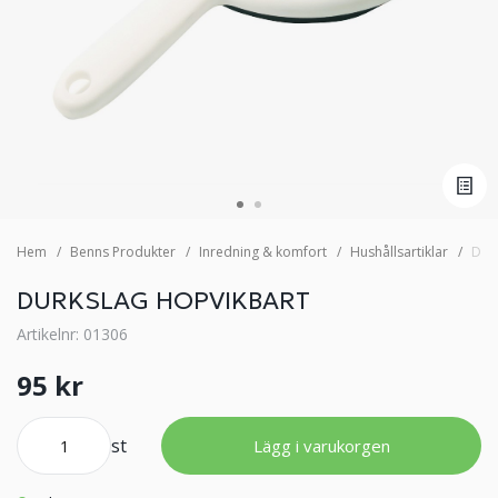
Hem
Benns Produkter
Inredning & komfort
Hushållsartiklar
Dur
DURKSLAG HOPVIKBART
Artikelnr: 01306
95 kr
st
Lägg i varukorgen