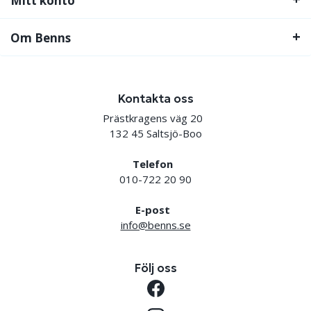
Mitt konto
Om Benns
Kontakta oss
Prästkragens väg 20
132 45 Saltsjö-Boo
Telefon
010-722 20 90
E-post
info@benns.se
Följ oss