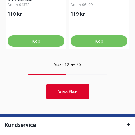
Art nr:
04372
Art nr:
06109
110 kr
119 kr
Köp
Köp
Visar 12 av 25
Visa fler
Kundservice