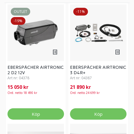
OUTLET
-11%
-19%
EBERSPÄCHER AIRTRONIC
EBERSPÄCHER AIRTRONIC
2 D2 12V
3 D4R+
Art nr:
04378
Art nr:
04387
15 050 kr
21 890 kr
Ord. netto 18 490 kr
Ord. netto 24 699 kr
Köp
Köp