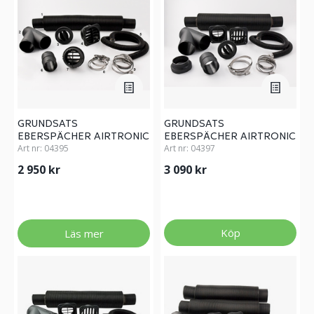
GRUNDSATS
GRUNDSATS
EBERSPÄCHER AIRTRONIC
EBERSPÄCHER AIRTRONIC
D2
Art nr:
04395
D4
Art nr:
04397
2 950 kr
3 090 kr
Köp
Läs mer