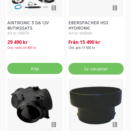
AIRTRONIC 3 D6 12V
EBERSPÄCHER HS3
BUTIKSSATS
HYDRONIC
Art nr:
04379
VATTENVÄRMARE
Art nr:
V04390
29 490 kr
Från 15 490 kr
Ord. netto 34 499 kr
Ord. pris 17 500 kr
Köp
Se varianter