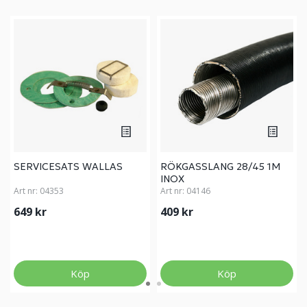
SERVICESATS WALLAS
RÖKGASSLANG 28/45 1M
INOX
Art nr:
04353
Art nr:
04146
649 kr
409 kr
Köp
Köp