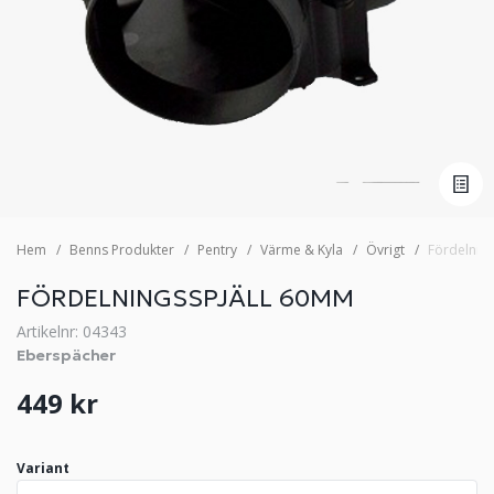
Hem
Benns Produkter
Pentry
Värme & Kyla
Övrigt
Fördelnin
FÖRDELNINGSSPJÄLL 60MM
Artikelnr: 04343
Eberspächer
449 kr
Variant