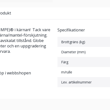
rodukt
HMPE)® i kärnan! Tack vare
Specifikationer
ärna/mantel-förskjutning.
avskalat tillstånd. Globe
Brottgräns (kg)
eter och en uppgradering
rvara.
Diameter (mm)
Färg
m/rulle
 köp i webbshopen
Lev. artikelnummer