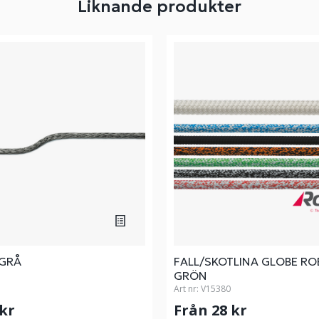
Liknande produkter
GRÅ
FALL/SKOTLINA GLOBE RO
GRÖN
Art nr:
V15380
 kr
Från 28 kr