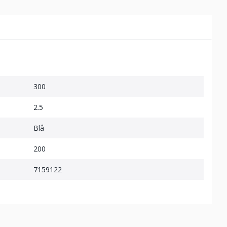
300
2.5
Blå
200
7159122