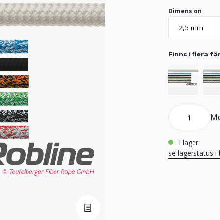
Dimension
Finns i flera fä
Me
i lager
se lagerstatus i 