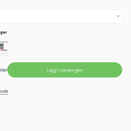
rger
ter
Lägg i varukorgen
butik