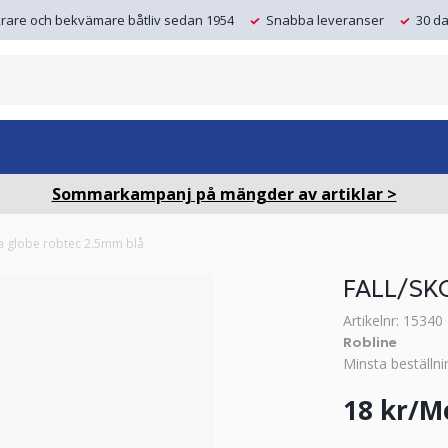
krare och bekvämare båtliv sedan 1954
Snabba leveranser
30 da
Sommarkampanj på mängder av artiklar >
ina globe robtec 2.5mm blå
FALL/SK
Artikelnr: 15340
Robline
Minsta beställni
18 kr/M