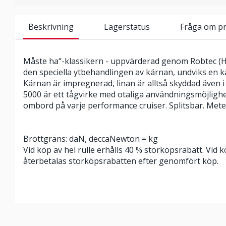
Beskrivning
Lagerstatus
Fråga om p
Måste ha“-klassikern - uppvärderad genom Robtec (
den speciella ytbehandlingen av kärnan, undviks en k
Kärnan är impregnerad, linan är alltså skyddad även i 
5000 är ett tågvirke med otaliga användningsmöjligh
ombord på varje performance cruiser. Splitsbar. Mete
Brottgräns: daN, deccaNewton = kg
Vid köp av hel rulle erhålls 40 % storköpsrabatt. Vid
återbetalas storköpsrabatten efter genomfört köp.