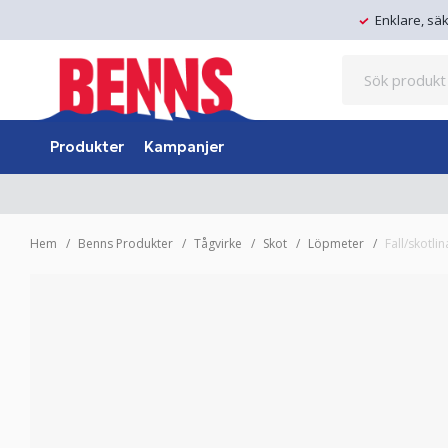
Enklare, sä
Produkter
Kampanjer
Hem
Benns Produkter
Tågvirke
Skot
Löpmeter
Fall/skotl