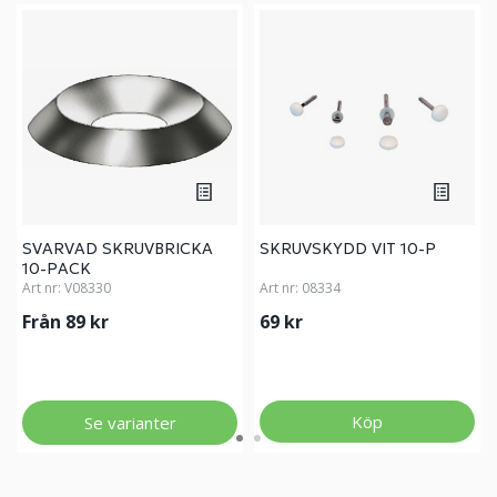
SVARVAD SKRUVBRICKA
SKRUVSKYDD VIT 10-P
10-PACK
Art nr:
V08330
Art nr:
08334
Från 89 kr
69 kr
Köp
Se varianter