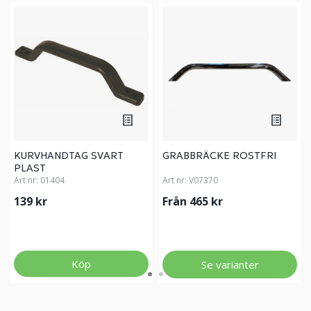
KURVHANDTAG SVART
GRABBRÄCKE ROSTFRI
PLAST
Art nr:
01404
Art nr:
V07370
139 kr
Från 465 kr
Köp
Se varianter