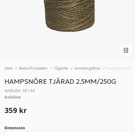
Hem
Benns Produkter
Tågvirke
Inredningslinor
Hampsnöre tjär
HAMPSNÖRE TJÄRAD 2.5MM/250G
Artikelnr: 06144
Robline
359 kr
Dimension