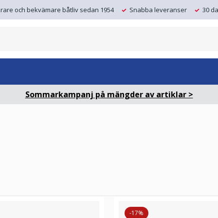
krare och bekvämare båtliv sedan 1954
Snabba leveranser
30 da
Sommarkampanj på mängder av artiklar >
-17%