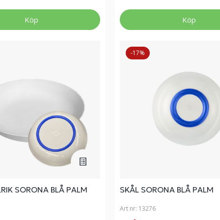
Köp
Köp
-17%
LRIK SORONA BLÅ PALM
SKÅL SORONA BLÅ PALM
Art nr:
13276