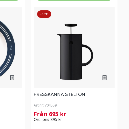
-22%
PRESSKANNA STELTON
Art nr:
V04559
Från 695 kr
Ord. pris 895 kr