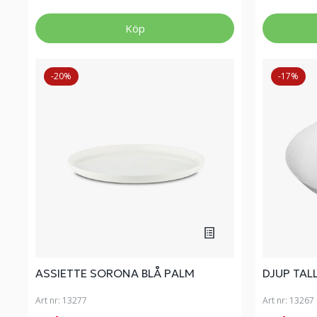
Köp
-20%
-17%
ASSIETTE SORONA BLÅ PALM
DJUP TAL
Art nr:
13277
Art nr:
13267