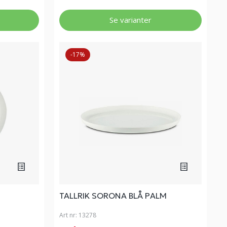
Se varianter
-17%
TALLRIK SORONA BLÅ PALM
Art nr:
13278