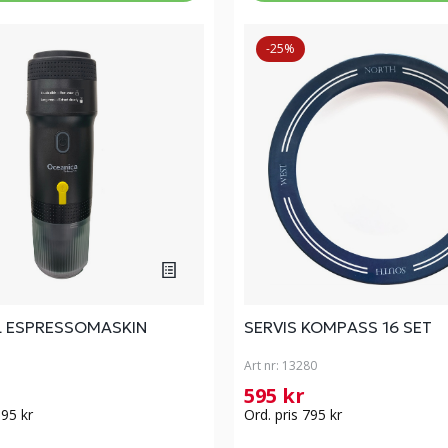
-25%
L ESPRESSOMASKIN
SERVIS KOMPASS 16 SET
Art nr:
13280
595 kr
195 kr
Ord. pris 795 kr