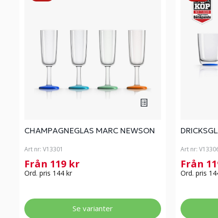
CHAMPAGNEGLAS MARC NEWSON
DRICKSG
Art nr:
V13301
Art nr:
V1330
Från 119 kr
Från 11
Ord. pris 144 kr
Ord. pris 14
Se varianter