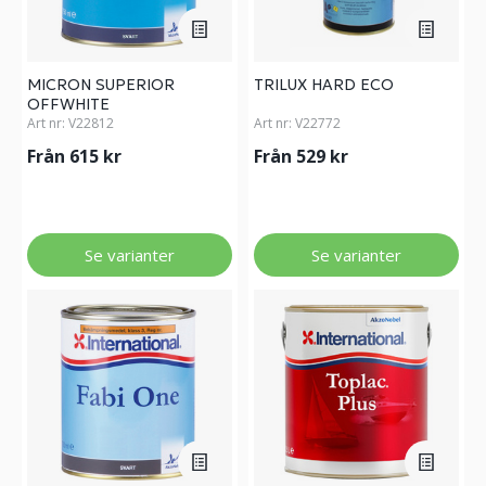
MICRON SUPERIOR
TRILUX HARD ECO
OFFWHITE
Art nr:
V22812
Art nr:
V22772
Från 615 kr
Från 529 kr
Se varianter
Se varianter