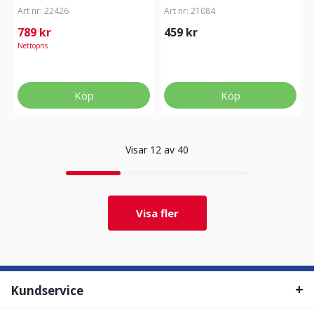
Art nr:
22426
Art nr:
21084
789 kr
459 kr
Nettopris
Köp
Köp
Visar 12 av 40
Visa fler
Kundservice