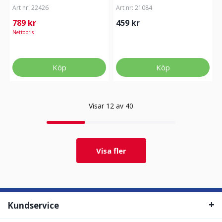
Art nr:
22426
Art nr:
21084
789 kr
459 kr
Nettopris
Köp
Köp
Visar 12 av 40
Visa fler
Kundservice