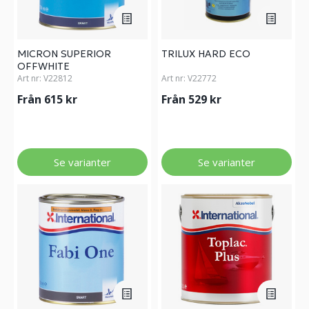
MICRON SUPERIOR
TRILUX HARD ECO
OFFWHITE
Art nr:
V22812
Art nr:
V22772
Från 615 kr
Från 529 kr
Se varianter
Se varianter