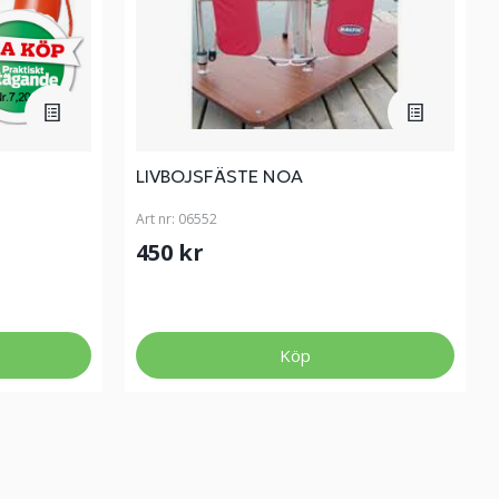
LIVBOJSFÄSTE NOA
Art nr:
06552
450 kr
Köp