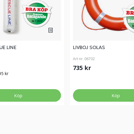
UE LINE
LIVBOJ SOLAS
Art nr:
06702
735 kr
95 kr
Köp
Köp