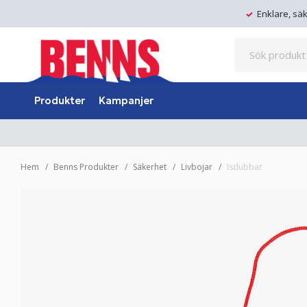
Enklare, sä
Produkter
Kampanjer
Hem
Benns Produkter
Säkerhet
Livbojar
Isdubbar