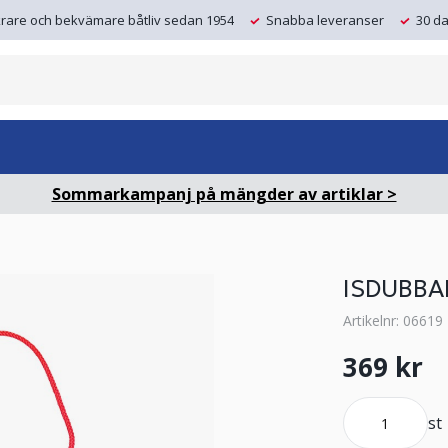
krare och bekvämare båtliv sedan 1954
Snabba leveranser
30 da
Sommarkampanj på mängder av artiklar >
ISDUBBA
Artikelnr: 06619
369 kr
st