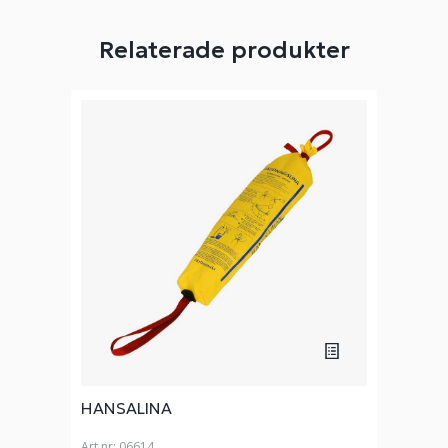
Relaterade produkter
HANSALINA
Art nr:
06614