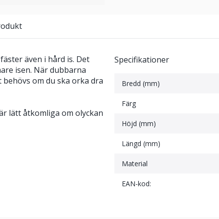
rodukt
äster även i hård is. Det
Specifikationer
are isen. När dubbarna
et behövs om du ska orka dra
Bredd (mm)
Färg
 är lätt åtkomliga om olyckan
Höjd (mm)
Längd (mm)
Material
EAN-kod: