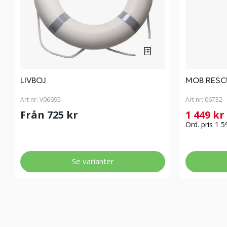
LIVBOJ
MOB RESC
Art nr:
V06695
Art nr:
06732
Från 725 kr
1 449 kr
Ord. pris 1 5
Se varianter