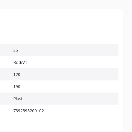
35
Röd/Vit
120
190
Plast
7392598200102