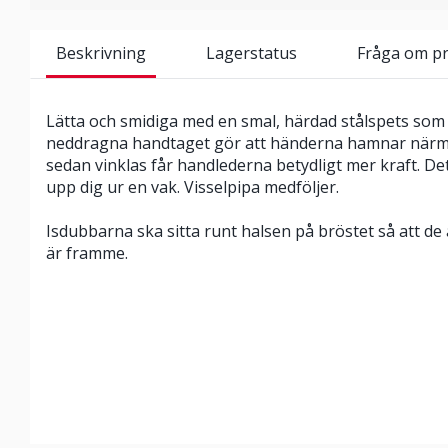
Beskrivning
Lagerstatus
Fråga om p
Lätta och smidiga med en smal, härdad stålspets som f
neddragna handtaget gör att händerna hamnar närm
sedan vinklas får handlederna betydligt mer kraft. D
upp dig ur en vak. Visselpipa medföljer.
Isdubbarna ska sitta runt halsen på bröstet så att de
är framme.