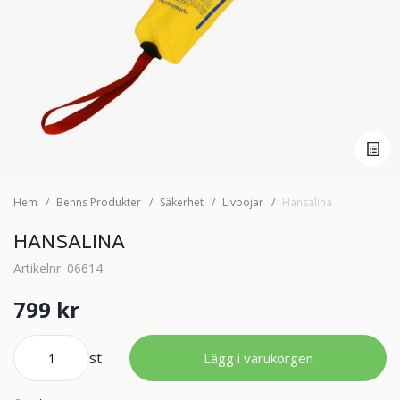
Hem
Benns Produkter
Säkerhet
Livbojar
Hansalina
HANSALINA
Artikelnr: 06614
799 kr
st
Lägg i varukorgen