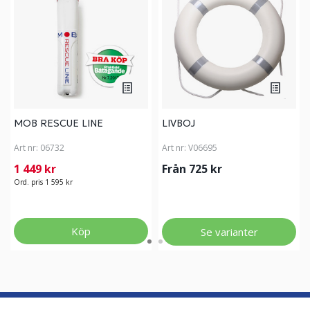
MOB RESCUE LINE
LIVBOJ
Art nr:
06732
Art nr:
V06695
1 449 kr
Från 725 kr
Ord. pris 1 595 kr
Köp
Se varianter