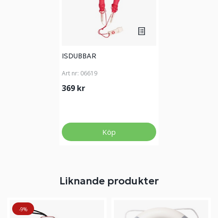
ISDUBBAR
Art nr:
06619
369 kr
Köp
Liknande produkter
-9%