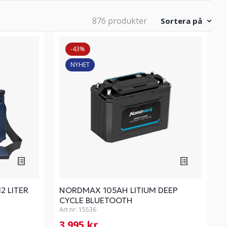
876 produkter
Sortera på
-43%
NYHET
2 LITER
NORDMAX 105AH LITIUM DEEP
CYCLE BLUETOOTH
Art nr:
15536
3 995 kr