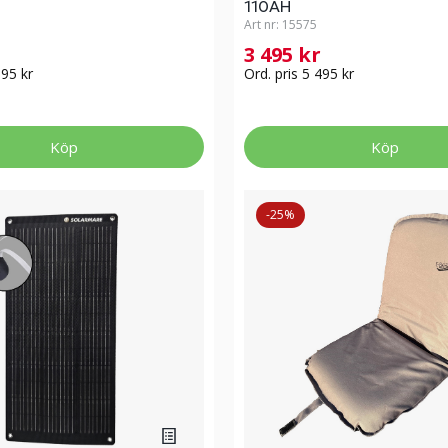
110AH
Art nr:
15575
r
3 495 kr
995 kr
Ord. pris 5 495 kr
Köp
Köp
-25%