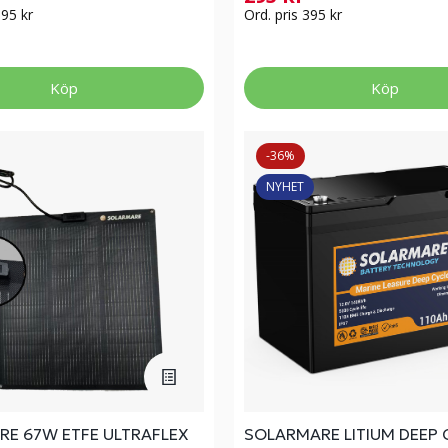
095 kr
Ord. pris 395 kr
Köp
Köp
-36%
NYHET
E 67W ETFE ULTRAFLEX
SOLARMARE LITIUM DEEP 