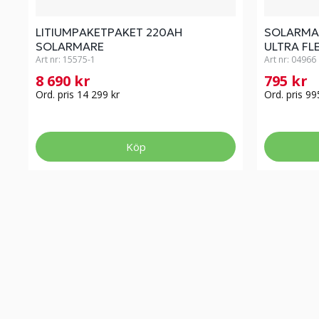
LITIUMPAKETPAKET 220AH
SOLARMAR
SOLARMARE
ULTRA FL
Art nr:
15575-1
Art nr:
04966
8 690 kr
795 kr
Ord. pris 14 299 kr
Ord. pris 99
Köp