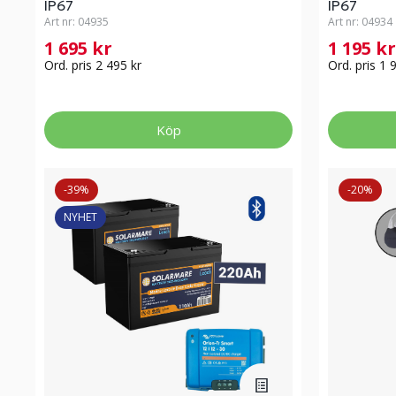
IP67
IP67
Art nr:
04935
Art nr:
04934
1 695 kr
1 195 k
Ord. pris 2 495 kr
Ord. pris 1 
Köp
-39%
-20%
NYHET