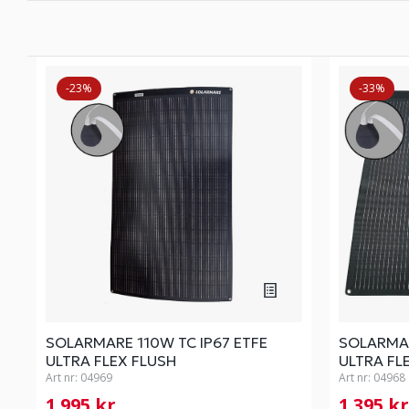
-23%
-33%
SOLARMARE 110W TC IP67 ETFE
SOLARMAR
ULTRA FLEX FLUSH
ULTRA FL
Art nr:
04969
Art nr:
04968
1 995 kr
1 395 k