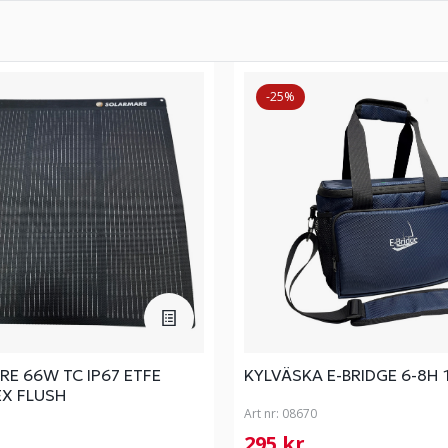
-25%
E 66W TC IP67 ETFE
KYLVÄSKA E-BRIDGE 6-8H 1
EX FLUSH
Art nr:
08670
r
295 kr