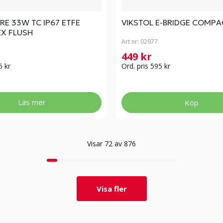
E 33W TC IP67 ETFE
VIKSTOL E-BRIDGE COMPA
EX FLUSH
Art nr:
02977
449 kr
5 kr
Ord. pris 595 kr
Läs mer
Köp
Visar 72 av 876
Visa fler