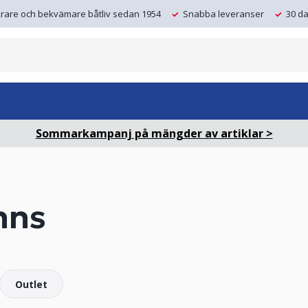
krare och bekvämare båtliv sedan 1954
Snabba leveranser
30 da
Sommarkampanj på mängder av artiklar >
nns
Outlet