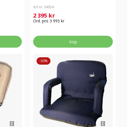
Art nr:
04924
2 395 kr
Ord. pris 3 995 kr
Köp
-30%