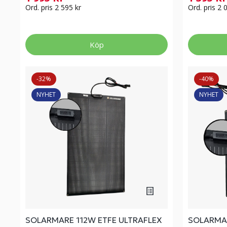
Ord. pris 2 595 kr
Ord. pris 2 
Köp
-32%
-40%
NYHET
NYHET
SOLARMARE 112W ETFE ULTRAFLEX
SOLARMAR