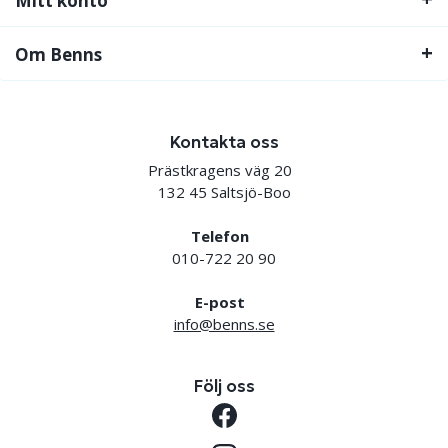
Mitt konto
Om Benns
Kontakta oss
Prästkragens väg 20
132 45 Saltsjö-Boo
Telefon
010-722 20 90
E-post
info@benns.se
Följ oss