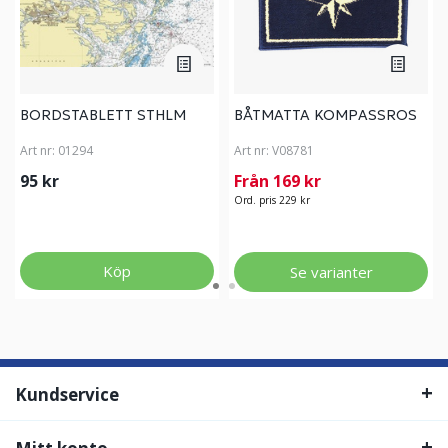
BORDSTABLETT STHLM
BÅTMATTA KOMPASSROS
Art nr:
01294
Art nr:
V08781
95 kr
Från 169 kr
Ord. pris 229 kr
Köp
Se varianter
Kundservice