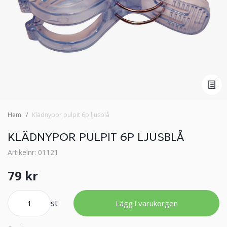
Hem
Klädnypor pulpit 6p ljusblå
KLÄDNYPOR PULPIT 6P LJUSBLÅ
Artikelnr: 01121
79 kr
st
Lägg i varukorgen