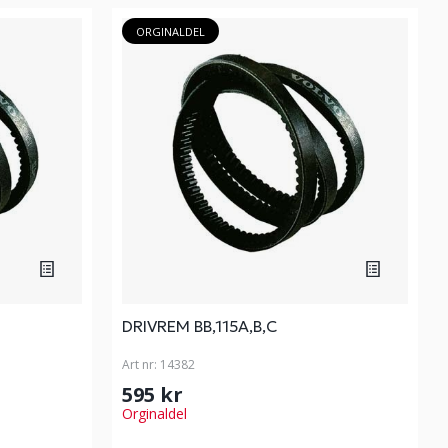
ORGINALDEL
DRIVREM BB,115A,B,C
Art nr:
14382
595 kr
Orginaldel