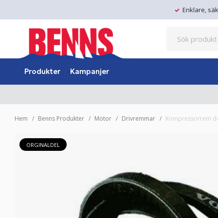
Enklare, sä
Produkter
Kampanjer
Hem
Benns Produkter
Motor
Drivremmar
Kompressorrem d
ORGINALDEL