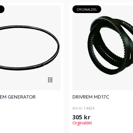
L
ORGINALDEL
EM GENERATOR
DRIVREM MD17C
Art nr:
14424
305 kr
Orginaldel