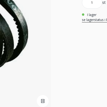
st
i lager
se lagerstatus i 