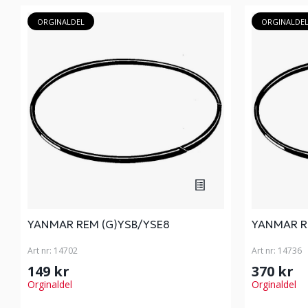
ORGINALDEL
ORGINALDE
YANMAR REM (G)YSB/YSE8
YANMAR R
Art nr:
14702
Art nr:
14736
149 kr
370 kr
Orginaldel
Orginaldel