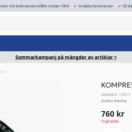
krare och bekvämare båtliv sedan 1954
Snabba leveranser
30 da
Sommarkampanj på mängder av artiklar >
4/d6
KOMPRE
Artikelnr: 14411
Volvo Penta
760 kr
Orginaldel