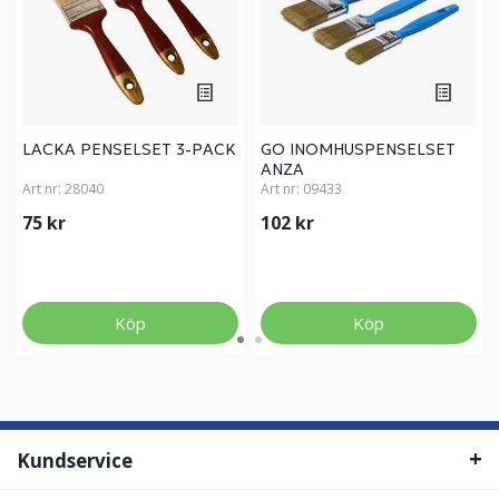
LACKA PENSELSET 3-PACK
GO INOMHUSPENSELSET
ANZA
Art nr:
28040
Art nr:
09433
75 kr
102 kr
Köp
Köp
Kundservice